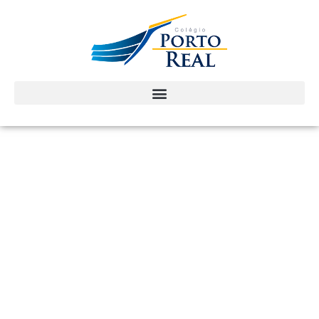
Seu
Filho e
Você
Crescendo
Juntos
≠FAZDIFERENÇA